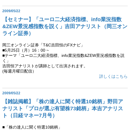
2009/05/22
【セミナー】「ユーロ二大経済指標、info業況指数
&ZEW景況感指数を説く」吉田アナリスト（岡三オン
ライン証券）
岡三オンライン証券「T&C吉田恒のFXナビ」
■5月25日（月）16：00 ~
■テーマ「ユーロ二大経済指標、info業況指数&ZEW景況感指数を説
く」
吉田恒アナリストが講師として出演されます。
(毎週月曜日配信）
詳しくはこちら
2009/05/22
【雑誌掲載】「株の達人に聞く特選10銘柄」野田ア
ナリスト「プロが選ぶ有望株73銘柄」本吉アナリス
ト（日経マネー7月号）
■「株の達人に聞く特選10銘柄」