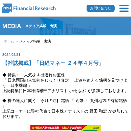
お問い合わせ
MEDIA
メディア掲載・出演
ホーム ＞
メディア掲載・出演
2024/02/21
【雑誌掲載】「日経マネー ２４年４月号」
◆ 特集１ 人気株＆出遅れお宝株
『 日米両国の人気株をじっくり査定！ 上値を追える銘柄を見つけよ
う 日本株編 』
上記特集に日本株情報部アナリスト 小松 弘和 が参加しております。
◆ 株の達人に聞く 今月の注目銘柄 『 近畿 ・ 九州地方の有望銘柄
』
上記コーナーに弊社代表で日本株アナリストの 野田 和宏 が参加して
おります。