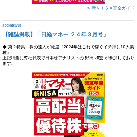
≫ 新ＮＩＳＡ完全ガイド
2024/01/19
【雑誌掲載】「日経マネー ２４年３月号」
◆ 第２特集 株の達人が厳選『2024年はこれで稼ぐイチ押し10大業
種』
上記特集に弊社代表で日本株アナリストの 野田 和宏 が参加しており
ます。