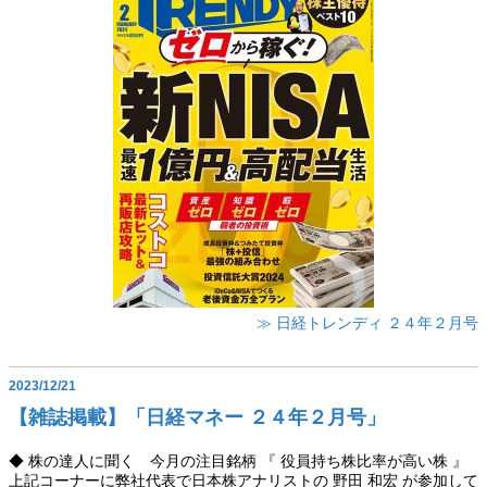
≫ 日経トレンディ ２４年２月号
2023/12/21
【雑誌掲載】「日経マネー ２４年２月号」
◆ 株の達人に聞く 今月の注目銘柄 『 役員持ち株比率が高い株 』
上記コーナーに弊社代表で日本株アナリストの 野田 和宏 が参加して