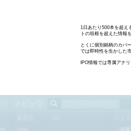
1日あたり500本を超
トの垣根を超えた情報
とくに個別銘柄のカバ
では即時性を生かした
IPO情報では専属アナ